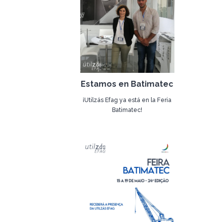
producción de bases y bañeras. .
Una dificultad importante suele
ser la elección del nombre, lo
que no sucedió en este caso.
Tiene su origen en: Eugénio,
Filipe, Adriana y Gustavo – hijo y
nietos de uno de los Grandes
Estamos en Batimatec
Fundadores, Eugénio Maia
Abrantes.
¡Utilzás Efag ya está en la Feria
Batimatec!
¡5 años de EFAG!
Nuestros empleados, Tânia
16 de mayo de 2022
Tavares y Filipe Abrantes, se
embarcaron en este viaje con la
misión de representar a la
empresa en Argel, dando a
conocer la empresa y sus
productos, estando presentes
físicamente.