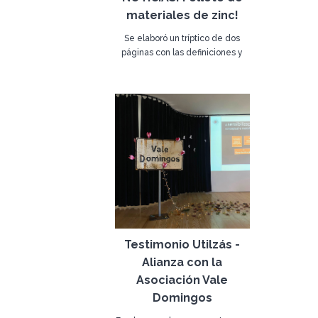
materiales de zinc!
Se elaboró ​​un tríptico de dos
páginas con las definiciones y
respectivas imágenes de los 19
26 de diciembre de 2022
artículos en material
galvanizado. Puedes verlos en
Catálogos, en esta web.
Testimonio Utilzás -
Alianza con la
Asociación Vale
Domingos