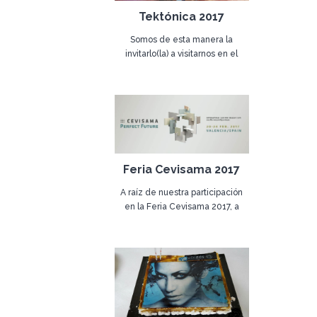
Tektónica 2017
Somos de esta manera la
invitarlo(la) a visitarnos en el
Salón SK Pabellón 1 Stand 1B06.
24 de abril de 2017
Feria Cevisama 2017
A raíz de nuestra participación
en la Feria Cevisama 2017, a
realizarse en Valencia, hemos
09 de febrero de 2017
visto por este medio invitamos a
estar presente.
Nivel 3, Pav.4, Stand A61.
Esperamos por vuestra visita.