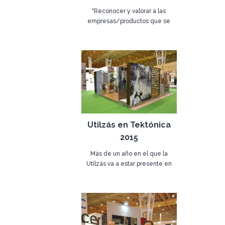
"Reconocer y valorar a las
empresas/productos que se
distinguen en el ámbito de la
08 de mayo de 2015
creación de activos, y que
contribuyen y revelan los
atributos relacionados con los
equipos y la capacidad de la
especialización."
Utilzás en Tektónica
2015
Más de un año en el que la
Utilzás va a estar presente en
Tektónica de 06 a 09 de Mayo,
02 de marzo de 2015
una muestra de las últimas
novedades.