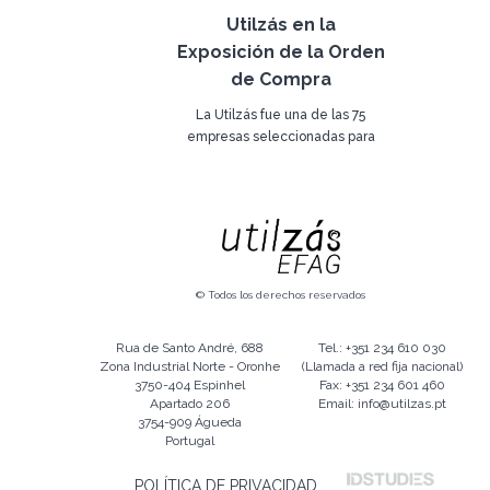
distinción para destacar una vez
Utilzás en la
más el esfuerzo de todo un
Exposición de la Orden
equipo que tiene un objetivo
común:
de Compra
LA SATISFACCIÓN DEL CLIENTE!
La Utilzás fue una de las 75
empresas seleccionadas para
participar en la exposición de la
25 de marzo de 2011
Orden de Compra.
Esta exposición da importancia al
diseño y a la industria española
en la economía actual, siendo
que la Utilzás va a presentar dos
nuevas líneas de accesorios de
© Todos los derechos reservados
la MISURE y el HORIZONTE, que
destaca por la elegancia y
Rua de Santo André, 688
Tel.: +351 234 610 030
contemporáneos.
Zona Industrial Norte - Oronhe
(Llamada a red fija nacional)
3750-404 Espinhel
Fax: +351 234 601 460
Apartado 206
Email: info@utilzas.pt
3754-909 Águeda
Portugal
POLÍTICA DE PRIVACIDAD