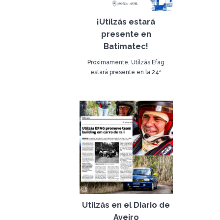
¡Utilzás estará
presente en
Batimatec!
Próximamente, Utilzás Efag
estará presente en la 24ª
edición de la Feria Batimatec,
11 de mayo de 2022
que se celebra en Argel, Argelia,
durante 5 días, a partir del 15 de
mayo y hasta el 19 de mayo.
El objetivo es exponer las
novedades de empresas de
Argelia e internacionales,
relacionadas con los sectores de
Decoración del Hogar,
Maquinaria para la Construcción,
Reformas, Materiales,
Equipamiento y Tecnología.
Utilzás en el Diario de
Aveiro