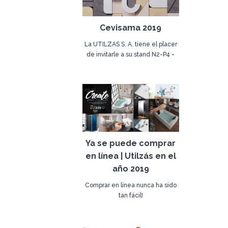
Cevisama 2019
La UTILZAS S. A. tiene el placer
de invitarle a su stand N2-P4 -
A41 en CEVISAMA 2019, la feria
28 de enero de 2019
de cerámica, baño y piedra
natural con más de 838
expositores de todo el mundo,
repartidos por 100.000 metros
cuadrados.
Estaremos encantados de darle
Ya se puede comprar
la bienvenida en nuestro stand y
en línea | Utilzás en el
presentar nuestras colecciones y
novedades
año 2019
Comprar en línea nunca ha sido
tan fácil!
Accede a tu área de cliente y
16 de julio de 2019
haga su pedido de sus
productos.