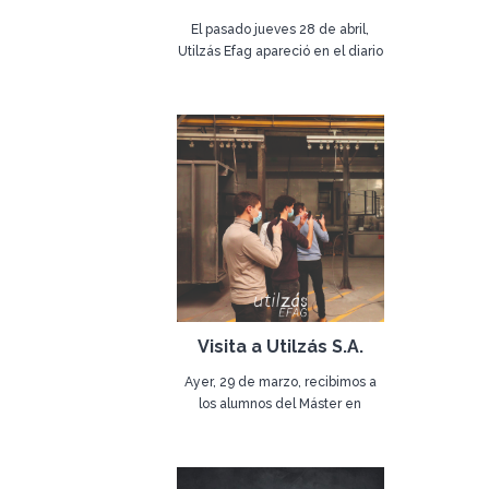
El pasado jueves 28 de abril,
Utilzás Efag apareció en el diario
Diário de Aveiro por su iniciativa
03 de mayo de 2022
de team building, reuniendo a
los distintos jefes de
departamento en una alucinante
aventura en un coche de rally.
Esta gran mañana pasada en
Troço da Chousinha, en
Préstimo, estuvo a cargo del
piloto Miguel Paião, a quien
queremos agradecer su
colaboración.
Visita a Utilzás S.A.
Ayer, 29 de marzo, recibimos a
los alumnos del Máster en
Diseño de la Universidad de
30 de marzo de 2022
Aveiro, para una visita guiada por
las instalaciones de la empresa