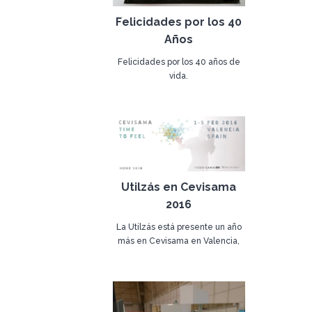
Felicidades por los 40
Años
Felicidades por los 40 años de
vida.
Que vengan más de 40...
18 de marzo de 2016
Utilzás en Cevisama
2016
La Utilzás está presente un año
más en Cevisama en Valencia,
en una continuidad de presentar
26 de enero de 2016
las últimas novedades
Visítenos en el NIVEL 2
PABELLÓN 2
Stand: A31