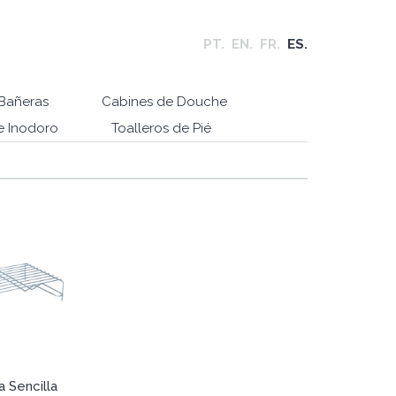
PT.
EN.
FR.
ES.
Bañeras
Cabines de Douche
e Inodoro
Toalleros de Pié
la Sencilla