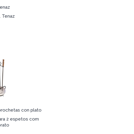
enaz
. Tenaz
brochetas con plato
para 2 espetos com
prato